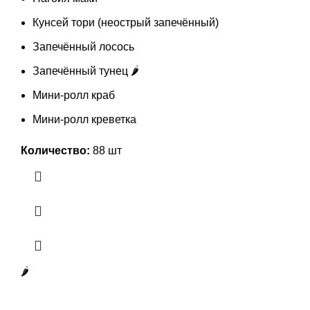
Кунсей тори (неострый запечённый)
Запечённый лосось
Запечённый тунец 🌶️
Мини-ролл краб
Мини-ролл креветка
Количество:
88 шт
🌶️