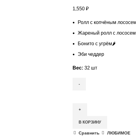
1,550
₽
Ролл с копчёным лососе
Жареный ролл с лососем
Бонито с угрём🌶️
Эби чеддер
Вес:
32 шт
Количество
товара
Набор
SBP
В КОРЗИНУ
Сравнить
ЛЮБИМОЕ