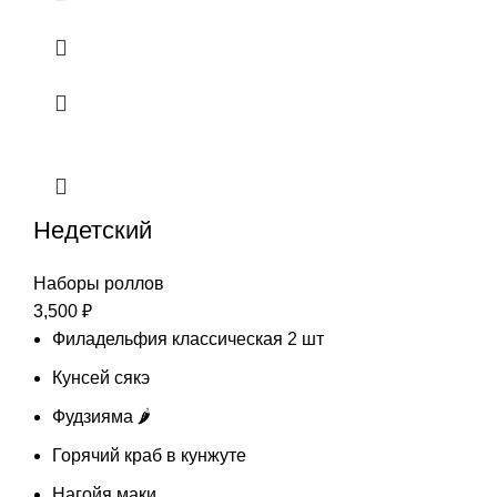
Недетский
Наборы роллов
3,500
₽
Филадельфия классическая 2 шт
Кунсей сякэ
Фудзияма 🌶️
Горячий краб в кунжуте
Нагойя маки