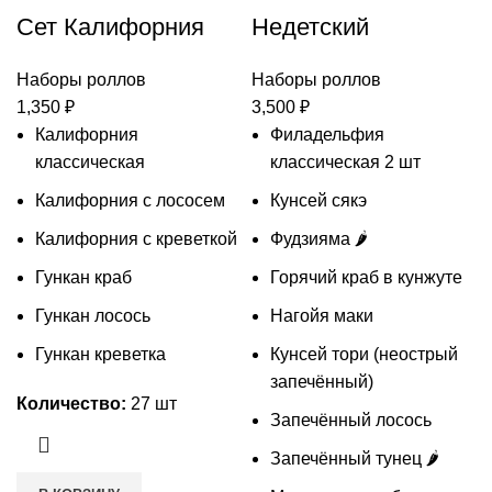
Сет Калифорния
Недетский
Наборы роллов
Наборы роллов
1,350
₽
3,500
₽
Калифорния
Филадельфия
классическая
классическая 2 шт
Калифорния с лососем
Кунсей сякэ
Калифорния с креветкой
Фудзияма 🌶️
Гункан краб
Горячий краб в кунжуте
Гункан лосось
Нагойя маки
Гункан креветка
Кунсей тори (неострый
запечённый)
Количество:
27 шт
Запечённый лосось
Запечённый тунец 🌶️