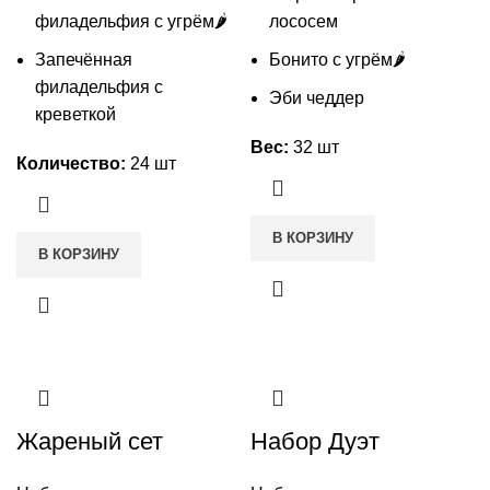
филадельфия с угрём🌶️
лососем
Запечённая
Бонито с угрём🌶️
филадельфия с
Эби чеддер
креветкой
Вес:
32 шт
Количество:
24 шт
В КОРЗИНУ
В КОРЗИНУ
Жареный сет
Набор Дуэт