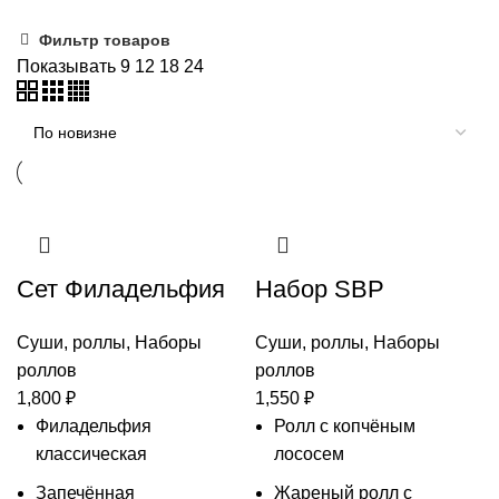
самые
Фильтр товаров
недавние
Показывать
9
12
18
24
Сет Филадельфия
Набор SBP
Суши, роллы
,
Наборы
Суши, роллы
,
Наборы
роллов
роллов
1,800
₽
1,550
₽
Филадельфия
Ролл с копчёным
классическая
лососем
Запечённая
Жареный ролл с