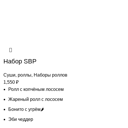
Набор SBP
Суши, роллы
,
Наборы роллов
1,550
₽
Ролл с копчёным лососем
Жареный ролл с лососем
Бонито с угрём🌶️
Эби чеддер