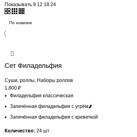
Показывать
9
12
18
24
Сет Филадельфия
Суши, роллы
,
Наборы роллов
1,800
₽
Филадельфия классическая
Запечённая филадельфия с угрём🌶️
Запечённая филадельфия с креветкой
Количество:
24 шт