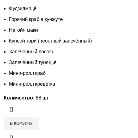
Фудзияма 🌶️
Горячий краб в кунжуте
Нагойя маки
Кунсей тори (неострый запечённый)
Запечённый лосось
Запечённый тунец 🌶️
Мини-ролл краб
Мини-ролл креветка
Количество:
88 шт
В КОРЗИНУ