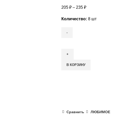
205
₽
–
235
₽
Количество:
8 шт
Количество
товара
Мини-
ролл
В КОРЗИНУ
лосось
Сравнить
ЛЮБИМОЕ