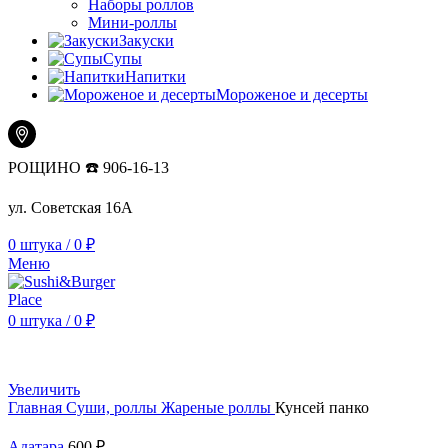
Наборы роллов
Мини-роллы
Закуски
Супы
Напитки
Мороженое и десерты
РОЩИНО ☎️ 906-16-13
ул. Советская 16А
0
штука
/
0
₽
Меню
0
штука
/
0
₽
Увеличить
Главная
Суши, роллы
Жареные роллы
Кунсей панко
Адатара
600
₽