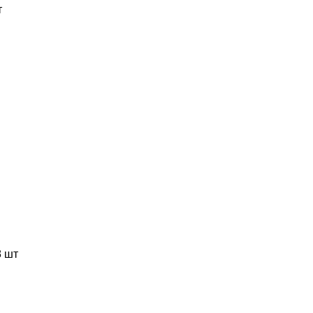
т
 шт