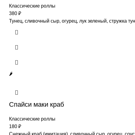
Классические роллы
380
₽
Тунец, сливочный сыр, огурец, лук зеленый, стружка ту
🌶️
Спайси маки краб
Классические роллы
180
₽
Снежный краб (имитация), сливочный сыр, огурец, соу